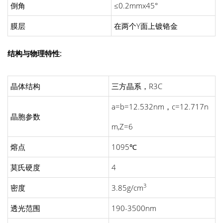
倒角
≤0.2mmx45°
膜层
在两个Y面上镀铬金
结构与物理特性:
晶体结构
三方晶系，R3C
a=b=12.532nm，c=12.717n
晶胞参数
m,Z=6
熔点
1095℃
莫氏硬度
4
3
密度
3.85g/cm
透光范围
190-3500nm