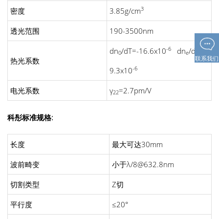
3
密度
3.85g/cm
透光范围
190-3500nm
-6
dn
/dT=-16.6x10
dn
/dT=-
0
e
联系我们
热光系数
-6
9.3x10
电光系数
γ
=2.7pm/V
22
科彤标准规格:
长度
最大可达30mm
波前畸变
小于λ/8@632.8nm
切割类型
Z切
平行度
≤20°