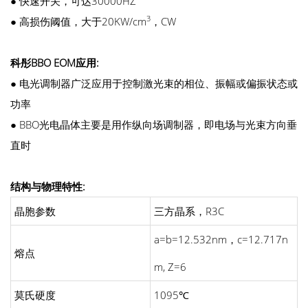
●
快速开关，可达30000HZ
3
●
高损伤阈值，大于20KW/cm
，CW
科彤BBO EOM应用:
●
电光调制器广泛应用于控制激光束的相位、振幅或偏振状态或
功率
●
BBO光电晶体主要是用作纵向场调制器，即电场与光束方向垂
直时
结构与物理特性:
晶胞参数
三方晶系，R3C
a=b=12.532nm，c=12.717n
熔点
m, Z=6
莫氏硬度
1095℃