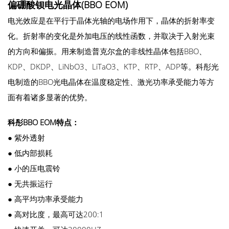
偏硼酸钡电光晶体(BBO EOM)
电光效应是在平行于晶体光轴的电场作用下，晶体的折射率变
化。折射率的变化是外加电压的线性函数，并取决于入射光束
的方向和偏振。用来制造普克尔盒的非线性晶体包括BBO、
KDP、DKDP、LiNbO3、LiTaO3、KTP、RTP、ADP等。科彤光
电制造的BBO光电晶体在温度稳定性、激光功率承受能力等方
面有着诸多显著的优势。
科彤BBO EOM特点：
● 紫外透射
●
低内部损耗
●
小的压电震铃
●
无共振运行
●
高平均功率承受能力
●
高对比度，最高可达200:1