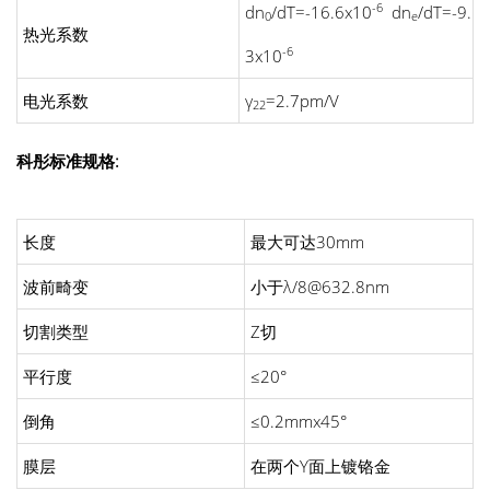
-6
dn
/dT=-16.6x10
dn
/dT=-9.
0
e
热光系数
-6
3x10
电光系数
γ
=2.7pm/V
22
科彤标准规格:
长度
最大可达30mm
波前畸变
小于λ/8@632.8nm
切割类型
Z切
平行度
≤20°
倒角
≤0.2mmx45°
膜层
在两个Y面上镀铬金